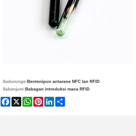
Sadurunge:
Bentenipun antarane NFC lan RFID
Sabanjure:
Babagan introduksi maca RFID
Facebook
X
WhatsApp
Pinterest
LinkedIn
Share