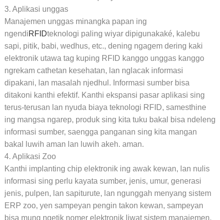
3. Aplikasi unggas
Manajemen unggas minangka papan ing
ngendi
RFID
teknologi paling wiyar dipigunakaké, kalebu
sapi, pitik, babi, wedhus, etc., dening ngagem dering kaki
elektronik utawa tag kuping RFID kanggo unggas kanggo
ngrekam cathetan kesehatan, lan nglacak informasi
dipakani, lan masalah njedhul. Informasi sumber bisa
ditakoni kanthi efektif. Kanthi ekspansi pasar aplikasi sing
terus-terusan lan nyuda biaya teknologi RFID, samesthine
ing mangsa ngarep, produk sing kita tuku bakal bisa ndeleng
informasi sumber, saengga panganan sing kita mangan
bakal luwih aman lan luwih akeh. aman.
4. Aplikasi Zoo
Kanthi implanting chip elektronik ing awak kewan, lan nulis
informasi sing perlu kayata sumber, jenis, umur, generasi
jenis, pulpen, lan sapiturute, lan ngunggah menyang sistem
ERP zoo, yen sampeyan pengin takon kewan, sampeyan
bisa mung ngetik nomer elektronik liwat sistem manajemen.