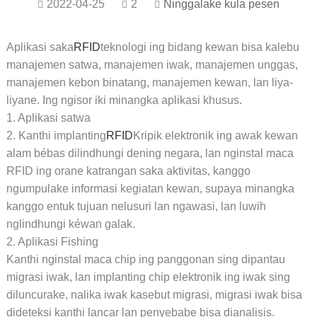
2022-04-25
2
Ninggalake kula pesen
Aplikasi saka
RFID
teknologi ing bidang kewan bisa kalebu
manajemen satwa, manajemen iwak, manajemen unggas,
manajemen kebon binatang, manajemen kewan, lan liya-
liyane. Ing ngisor iki minangka aplikasi khusus.
1. Aplikasi satwa
2. Kanthi implanting
RFID
Kripik elektronik ing awak kewan
alam bébas dilindhungi dening negara, lan nginstal maca
RFID ing orane katrangan saka aktivitas, kanggo
ngumpulake informasi kegiatan kewan, supaya minangka
kanggo entuk tujuan nelusuri lan ngawasi, lan luwih
nglindhungi kéwan galak.
2. Aplikasi Fishing
Kanthi nginstal maca chip ing panggonan sing dipantau
migrasi iwak, lan implanting chip elektronik ing iwak sing
diluncurake, nalika iwak kasebut migrasi, migrasi iwak bisa
dideteksi kanthi lancar lan penyebabe bisa dianalisis.